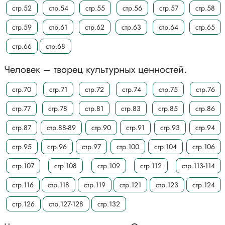
стр.52
стр.54
стр.55
стр.56
стр.57
стр.58
стр.59
стр.61
стр.62
стр.63
стр.64
стр.65
стр.66
стр.68
Человек – творец культурных ценностей.
стр.70
стр.71
стр.72
стр.74
стр.75
стр.76
стр.77
стр.78
стр.81
стр.83
стр.85
стр.86
стр.87
стр.88-89
стр.90
стр.91
стр.93
стр.94
стр.95
стр.96
стр.97
стр.100
стр.104
стр.106
стр.107
стр.108
стр.109
стр.112
стр.113-114
стр.116
стр.118
стр.119
стр.121
стр.123
стр.124
стр.126
стр.127-128
стр.132