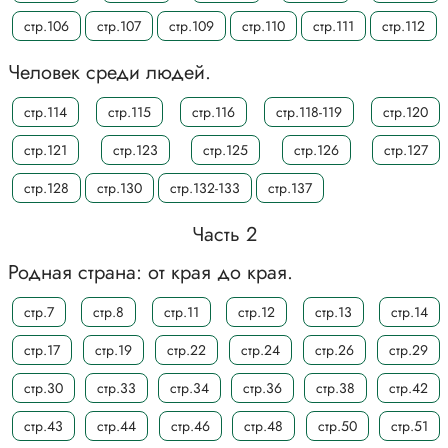
стр.106
стр.107
стр.109
стр.110
стр.111
стр.112
Человек среди людей.
стр.114
стр.115
стр.116
стр.118-119
стр.120
стр.121
стр.123
стр.125
стр.126
стр.127
стр.128
стр.130
стр.132-133
стр.137
Часть 2
Родная страна: от края до края.
стр.7
стр.8
стр.11
стр.12
стр.13
стр.14
стр.17
стр.19
стр.22
стр.24
стр.26
стр.29
стр.30
стр.33
стр.34
стр.36
стр.38
стр.42
стр.43
стр.44
стр.46
стр.48
стр.50
стр.51